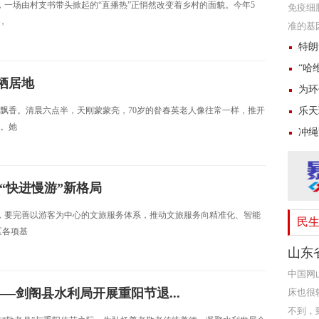
，一场由村支书带头掀起的“直播热”正悄然改变着乡村的面貌。今年5
免疫细
，
准的基
章。 
特朗
“哈
栖居地
为环
丹桂飘香。清晨六点半，天刚蒙蒙亮，70岁的昝春英老人像往常一样，推开
乐天
。她
冲绳
“快进慢游”新格局
调，要完善以游客为中心的文旅服务体系，推动文旅服务向精准化、智能
民
区各项基
山东省
中国网
—剑阁县水利局开展重阳节退...
床也很
不到，