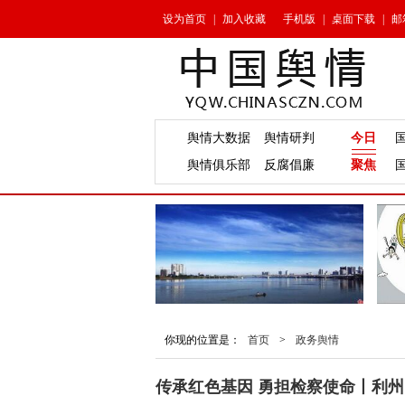
设为首页
|
加入收藏
手机版
|
桌面下载
|
邮
舆情大数据
舆情研判
今日
舆情俱乐部
反腐倡廉
聚焦
你现的位置是：
首页
>
政务舆情
传承红色基因 勇担检察使命丨利州区