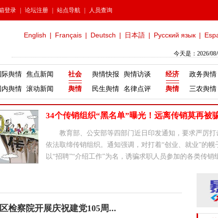
箱登录
|
论坛注册
|
站点导航
|
人员查询
English
|
Français
|
Deutsch
|
日本語
|
Русский язык
|
Esp
今天是：2026/08
国际舆情
焦点新闻
社会
舆情快报
舆情访谈
经济
政务舆情
国内舆情
滚动新闻
舆情
民生舆情
名律点评
舆情
三农舆情
34个传销组织“黑名单”曝光！远离传销莫再被
教育部、公安部等四部门近日印发通知，要求严厉打
依法取缔传销组织。通知强调，对打着“创业、就业”的幌
以“招聘”“介绍工作”为名，诱骗求职人员参加的各类传销
坚决铲除。
检察院开展庆祝建党105周...