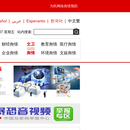
为民网络舆情预防
añol
|
عربي
|
Esperanto
|
한국어
|
中文繁
体
/07 星期五
站内搜索:
财经舆情
文卫
教育舆情
医疗舆情
企业舆情
舆情
环境舆情
文娱舆情
骗
击、
子，
组织，