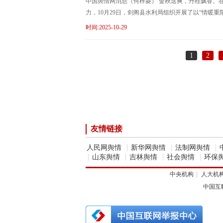
中国舆情网消息（何梓菱） 金秋送爽，丹桂飘香。
力，10月29日，剑阁县水利局组织开展了以“情暖重
时间:2025-10-29
1
2
友情链接
|
|
|
人民网舆情
新华网舆情
法制网舆情
|
|
|
|
山东舆情
吉林舆情
社会舆情
环保
中央机构
|
人大机
中国互