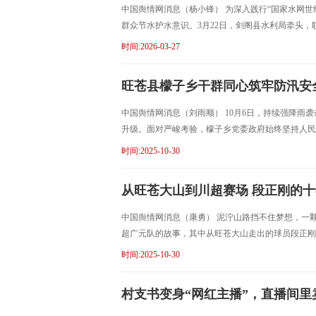
中国舆情网消息（杨小锋） 为深入践行“国家水网
群众节水护水意识。3月22日，剑阁县水利局牵头，
时间:2026-03-27
旺苍县檬子乡干群同心筑牢防汛安
中国舆情网消息（刘雨顺） 10月6日，持续强降
升级。面对严峻考验，檬子乡党委政府始终坚持人民
时间:2025-10-30
从旺苍大山到川超赛场 段正刚的
中国舆情网消息（康勇） 泥泞山路挡不住梦想，一颗
超广元队的故事，其中从旺苍大山走出的球员段正刚
时间:2025-10-30
村支书变身“网红主播”，直播间里