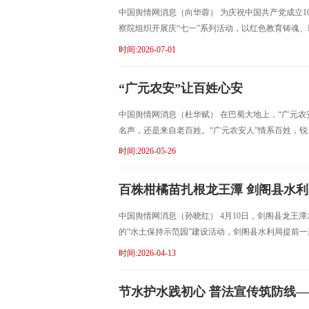
中国舆情网消息（向华蓉） 为庆祝中国共产党成立
察院组织开展庆“七一”系列活动，以红色教育铸魂、
时间:2026-07-01
“广元农安”让百姓心安
中国舆情网消息（杜华赋） 在巴蜀大地上，“广元
名声，还是来自老百姓。“广元农安人”情系百姓，锐
时间:2026-05-26
百株柑橘苗扎根龙王潭 剑阁县水利局
中国舆情网消息（孙晓红） 4月10日，剑阁县龙
的“水土保持示范园”建设活动，剑阁县水利局提前一
时间:2026-04-13
节水护水践初心 普法宣传筑防线——剑