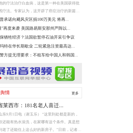
胞的疗法治疗白血病，这是第一种在美国获得批
因疗法。专家认为，这开辟了癌症治疗的新篇
美国食品和药
普承诺向飓风灾区捐100万美元 将再...
维”再度来袭 美国路易斯安那州严阵以...
保牺牲经济？法国欲暂停石油开采引争议
玛特在华长期歇业 二轮紧急注资最高达...
警方提无理要求：不租车给中国人和韩国...
生舆情
更多
莱西市：181名老人喜迁...
山东9月1日电（谢玉乐） “这里到处都是新的，
软还能有热水澡洗，在家哪有这个条件。真是想
到老了还能住上这么好的新房子。”日前，记者在