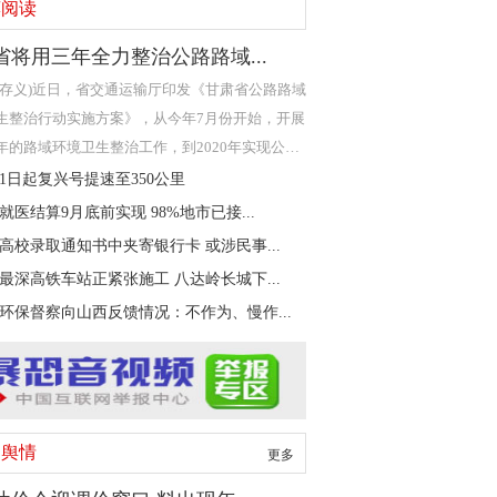
荐阅读
省将用三年全力整治公路路域...
严存义)近日，省交通运输厅印发《甘肃省公路路域
生整治行动实施方案》，从今年7月份开始，开展
年的路域环境卫生整治工作，到2020年实现公路
野内无垃
21日起复兴号提速至350公里
就医结算9月底前实现 98%地市已接...
高校录取通知书中夹寄银行卡 或涉民事...
最深高铁车站正紧张施工 八达岭长城下...
环保督察向山西反馈情况：不作为、慢作...
内舆情
更多