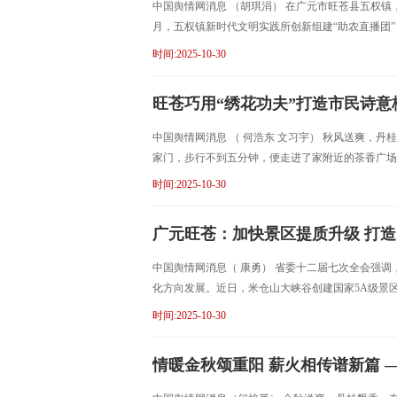
中国舆情网消息 （胡琪涓） 在广元市旺苍县五权镇
月，五权镇新时代文明实践所创新组建“助农直播团”
时间:2025-10-30
旺苍巧用“绣花功夫”打造市民诗意
中国舆情网消息 （ 何浩东 文习宇） 秋风送爽，
家门，步行不到五分钟，便走进了家附近的茶香广场
时间:2025-10-30
广元旺苍：加快景区提质升级 打造
中国舆情网消息（ 康勇） 省委十二届七次全会强
化方向发展。近日，米仓山大峡谷创建国家5A级景
时间:2025-10-30
情暖金秋颂重阳 薪火相传谱新篇 —