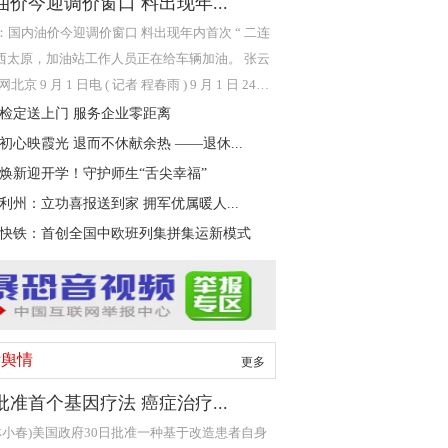
油价今迎调价窗口 料出现年...
：国内油价今迎调价窗口 料出现年内首次 “ 二连
 山西太原，加油站工作人员正在给车辆加油。 张云
北京 9 月 1 日电 ( 记者 程春雨 ) 9 月 1 日 24
内成
检定送上门 服务企业零距离
初心映霞光 退而不休献余热 ——退休...
焕新迎开学！守护师生“舌尖幸福”
利州：立功喜报送到家 拥军优属暖人...
快铁：首创全国中欧班列集拼集运新模式
际舆情
更多
批准首个基因疗法 癌症治疗...
 林小春)美国政府30日批准一种基于改造患者自身