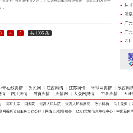
在“敬老月”与重阳佳节之际，为弘扬尊老敬老传统美德，凝聚水利发展合
莱西市
从“
阳，
清泉
广元
广元
3
4
5
共 1935 条
四川
|
|
|
|
|
中青在线舆情
为民网
江西舆情
江苏舆情
环球网舆情
陕西舆
|
|
|
|
|
|
舆情
内江舆情
自贡舆情
舆情网
大众网舆情
邯郸舆情
天涯
构
|
国家主席
|
国务院
|
最高人民法院
|
最高人民检察院
|
政协机构
|
民主党派
|
联网视听节目服务自律公约
|
网络110报警服务
|
12321垃圾信息举报中心
|
中国新闻