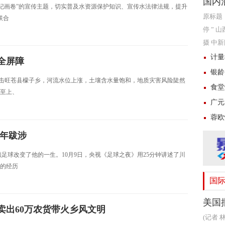
国内
世纪画卷”的宣传主题，切实普及水资源保护知识、宣传水法律法规，提升
原标题
联合
停 ”
摄 中新网
时，国
计量
全屏障
银龄
雨袭击旺苍县檬子乡，河流水位上涨，土壤含水量饱和，地质灾害风险陡然
食堂
至上、
广元
蓉欧
十年跋涉
足球改变了他的一生。10月9日，央视《足球之夜》用25分钟讲述了川
的经历
国
美国
卖出60万农货带火乡风文明
(记者