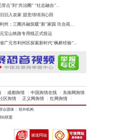
社会福
托管点”到“共治圈” “社志融合”...
汩汩入农家 甜意绵绵润心田
利州：三圈共融筑暖“新”家园 玖合苑...
元宝山铁路专用线正式投运
省广元市利州区探索新时代“枫桥经验”...
|
|
|
情
成都舆情
中国舆情在线
东南网舆情
|
|
|
社区舆情
正义网舆情
红网舆情
群众团体
|
驻外机构
网站联盟