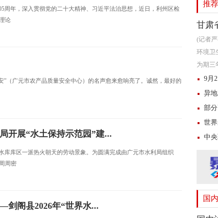
推
105周年，深入贯彻党的二十大精神、习近平法治思想，近日，利州区检
理论
甘肃
(记者
环境卫
为期三
沿线视
9月
农安”（广元市农产品质量安全中心）的名声愈来愈响亮了。诚然，最好的
异地
部分
世界
开展“水土保持示范园”建...
中央
王潭水库库区一派热火朝天的劳动景象。为圆满完成由广元市水利局组织
周周密
国
阁县2026年“世界水...