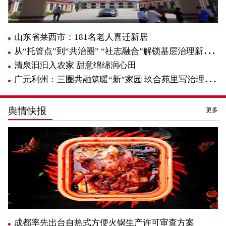
山东省莱西市：181名老人喜迁新居
从“托管点”到“共治圈” “社志融合”解锁基层治理新路径
清泉汩汩入农家 甜意绵绵润心田
广元利州：三圈共融筑暖“新”家园 玖合苑里写治理新篇
舆情快报
更多
成都率先出台自热式方便火锅生产许可审查方案