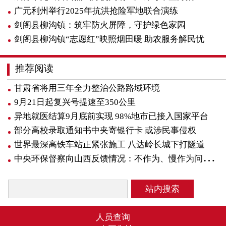
广元利州举行2025年抗洪抢险军地联合演练
剑阁县柳沟镇：筑牢防火屏障，守护绿色家园
剑阁县柳沟镇“志愿红”映照烟田暖 助农服务解民忧
推荐阅读
甘肃省将用三年全力整治公路路域环境
9月21日起复兴号提速至350公里
异地就医结算9月底前实现 98%地市已接入国家平台
部分高校录取通知书中夹寄银行卡 或涉民事侵权
世界最深高铁车站正紧张施工 八达岭长城下打隧道
中央环保督察向山西反馈情况：不作为、慢作为问题多见
站内搜索
人员查询