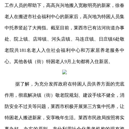
工作人员的帮助下，高高兴兴地搬入宽敞明亮的新家，徐春
老人在搬进市社会福利中心的新家后，高兴地为特困人员集
中托养竖起了大拇指。截至目前，莱西市已有沽河街道办事
处、院上镇、店埠镇、河头店镇、马连庄镇、日庄镇
6
处敬
老院共
181
名老人入住社会福利中心和万家居养老服务中
心。其他各镇（街）特困老人
9
月上旬都将入住新居。
据了解，为充分发挥政府在特困人员供养方面的兜底
作用，彻底解决镇（街）敬老院规划、建设手续不健全，消
防安全不过关等问题，莱西市积极开展第三方集中托养，让
特困老人搬进新家，安享晚年生活。莱西市民政局按照将实
事办好、办实的原则，充分利用社会化养老机构的现有资