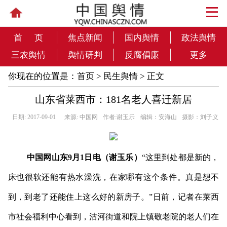
首 页
焦点新闻
国内舆情
政法舆情
三农舆情
舆情研判
反腐倡廉
更多
你现在的位置是：
首页
>
民生舆情
> 正文
山东省莱西市：181名老人喜迁新居
日期: 2017-09-01
来源: 中国网
作者:谢玉乐
编辑：安海山
摄影：刘子义
中国网山东9月1日电（谢玉乐）
“这里到处都是新的，
床也很软还能有热水澡洗，在家哪有这个条件。真是想不
到，到老了还能住上这么好的新房子。”日前，记者在莱西
市社会福利中心看到，沽河街道和院上镇敬老院的老人们在