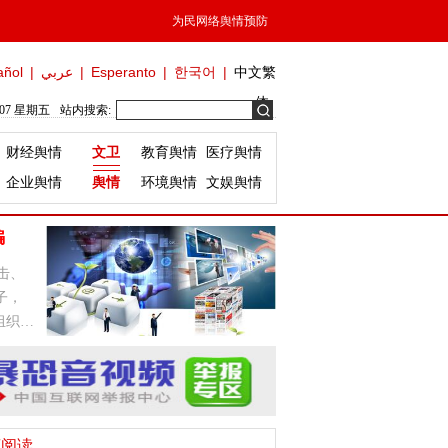
为民网络舆情预防
añol
|
عربي
|
Esperanto
|
한국어
|
中文繁
体
/07 星期五
站内搜索:
财经舆情
文卫
教育舆情
医疗舆情
企业舆情
舆情
环境舆情
文娱舆情
骗
击、
子，
组织，
荐阅读