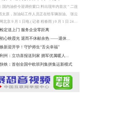
：国内油价今迎调价窗口 料出现年内首次 “ 二连
 山西太原，加油站工作人员正在给车辆加油。 张云
北京 9 月 1 日电 ( 记者 程春雨 ) 9 月 1 日 24
内成
检定送上门 服务企业零距离
初心映霞光 退而不休献余热 ——退休...
焕新迎开学！守护师生“舌尖幸福”
利州：立功喜报送到家 拥军优属暖人...
快铁：首创全国中欧班列集拼集运新模式