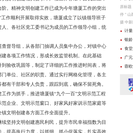
原标题
台阶。精神文明创建工作已成为今年塘厦工作的突出
停 ”
”工作顺利开展取得实效，塘厦成立了以镇领导班子
摄 中新网
责人、各社区党工委书记为成员的工作领导小组，统
时，国
计量
银龄
巡查督导组，从各部门抽调人员集中办公，对镇中心
食堂
创建各项工作情况，形成长效监管机制。在此基础
广元
升到验收巩固等，制定了详细的工作推进时间表，将
蓉欧
部门单位、社区的职责。通过实行网格化管理，各主
等都有干部和专人负责，跟踪到底，确保不留死角。
工作为抓手，推进塘厦镇“九个一百”文明示范工程
示范企业、文明示范窗口、好家风好家训示范家庭等
全镇文明创建各方面工作全面提升。
继续坚持文明创建惠民利民，提升市民幸福指数为目
法，提高执行力度，以抓细、抓小促落实，扎实高效