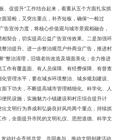
板、促提升”工作结合起来，着重从五个方面扎实抓
全面迎检，又突出重点，补齐短板，确保“一检过
益广告宣传力度，将核心价值观与城市景观相融合，
惯相契合，切实提高公益广告宣传效果。二是加强环
境整治提升。进一步整治规范户外商业广告，推进村
皮癣”整治清理，旧墙老街改造及墙面美化；全力推进
洁工作有覆盖面、有人员保障、有经费保障、有督查
细化管理水平，要在城乡环境整治、城乡规划建设、
方面下功夫，不断提高城市管理精细化、科学化、人
和便民设施，实施魅力小镇建设和村庄综合提升计
突出文明行为养成和弘扬良好风尚两个重点，持续抓
工作，全面提升市民的文明礼仪、思想道德、科学文
，发动社会齐抓共管、共同参与，推动文明创建活动