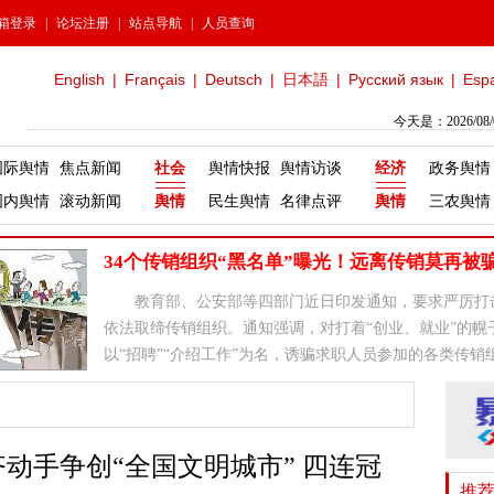
箱登录
|
论坛注册
|
站点导航
|
人员查询
English
|
Français
|
Deutsch
|
日本語
|
Русский язык
|
Esp
今天是：2026/08
国际舆情
焦点新闻
社会
舆情快报
舆情访谈
经济
政务舆情
国内舆情
滚动新闻
舆情
民生舆情
名律点评
舆情
三农舆情
34个传销组织“黑名单”曝光！远离传销莫再被
教育部、公安部等四部门近日印发通知，要求严厉打
依法取缔传销组织。通知强调，对打着“创业、就业”的幌
以“招聘”“介绍工作”为名，诱骗求职人员参加的各类传销
坚决铲除。
齐动手争创“全国文明城市” 四连冠
推