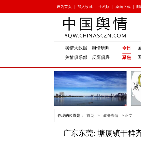
设为首页
|
加入收藏
手机版
|
桌面下载
|
邮
舆情大数据
舆情研判
今日
舆情俱乐部
反腐倡廉
聚焦
你现的位置是：
首页
>
政务舆情
>
正文
广东东莞: 塘厦镇干群