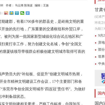
0:08
作者： 马云烽 陈海波 编辑：王族
甘肃
到：
(记者
期建郡，有着1700多年的郡县史，是岭南文明的重
环境卫
革开放的先行地，广东重要的交通枢纽和外贸口岸，
为期三
沿线视
9月
厂”。被列为第一批国家新型城镇化综合试点地区和广
异地
展扫黄打非工作，努力创建文化名城，争创“全国文
部分
心的塘厦镇领导带领群众积极创建文明城市取得可喜的
世界
中央
声势浩大的“补短板、促提升”创建文明城市热潮，
召开全市精神文明建设工作会议，17个主要部门和各
“东莞市争创全国文明城市‘四连冠’责任书”。为做好
国
的冲刺备战状态。
国内
落实文明创建相关要求，严格工作标准，自我加压，