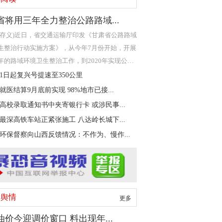
省将用三年全力整治公路路域...
严存义)近日，省交通运输厅印发《甘肃省公路路域
生整治行动实施方案》，从今年7月份开始，开展
年的路域环境卫生整治工作，到2020年实现公路
野内无垃
21日起复兴号提速至350公里
就医结算9月底前实现 98%地市已接...
高校录取通知书中夹寄银行卡 或涉民事...
最深高铁车站正紧张施工 八达岭长城下...
环保督察向山西反馈情况：不作为、慢作...
内舆情
更多
油价今迎调价窗口 料出现年...