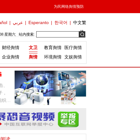
为民网络舆情预防
añol
|
عربي
|
Esperanto
|
한국어
|
中文繁
体
/08 星期六
站内搜索:
财经舆情
文卫
教育舆情
医疗舆情
企业舆情
舆情
环境舆情
文娱舆情
骗
击、
子，
组织，
荐阅读