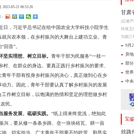
 2023-05-21 06:53:26
甘肃
到：
(记者
近日，习近平总书记在给中国农业大学科技小院学生
环境卫
练就兴农本领，在乡村振兴的大舞台上建功立业。青
为期三
沿线视
9月
的
“回音”。
异地
情怀坚实理想、树立目标。
青年干部为民服务
“一枝一
部分
在乡村、在群众的身边。要真正践行乡村振兴的要求、
世界
大青年干部有投身乡村振兴的决心，真正做到心在乡
中央
事动力。因此，青年干部要认真了解乡村振兴的发展
合工作树立目标，以饱满的热情和坚定的理想做乡村
负农民。
担当服务发展、砥砺实践。
“纸上得来终觉浅，绝知此
宝
村振兴，要从修一条条乡路、垒一块块砖瓦、耕一亩
丝路使
实地、切实担当。广大青年干部要不怕吃苦、勤恳实