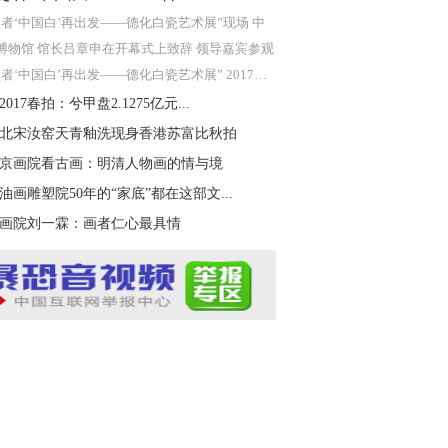
使者‘中国白’再出发——德化白瓷艺术展”现场 中
博物馆 馆长吕章申在开幕式上致辞 领导嘉宾参观
者‘中国白’再出发——德化白瓷艺术展” 2017年8
017春拍：兮甲盘2.1275亿元...
北宋汝窑天青釉洗现身香港苏富比秋拍
京画院看古画：明清人物画的情与境
油画雕塑院50年的“家底”都在这部文...
画院刘一霖：画者仁心最具情