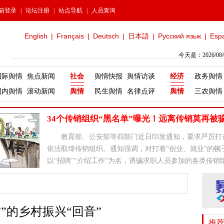
箱登录
|
论坛注册
|
站点导航
|
人员查询
English
|
Français
|
Deutsch
|
日本語
|
Русский язык
|
Esp
今天是：2026/08
国际舆情
焦点新闻
社会
舆情快报
舆情访谈
经济
政务舆情
国内舆情
滚动新闻
舆情
民生舆情
名律点评
舆情
三农舆情
34个传销组织“黑名单”曝光！远离传销莫再被
教育部、公安部等四部门近日印发通知，要求严厉打
依法取缔传销组织。通知强调，对打着“创业、就业”的幌
以“招聘”“介绍工作”为名，诱骗求职人员参加的各类传销
坚决铲除。
”的乡村振兴“回音”
推