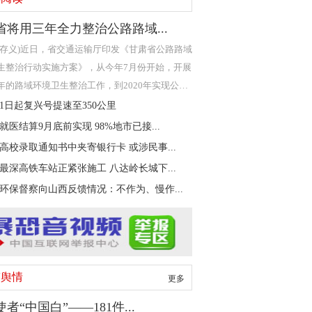
省将用三年全力整治公路路域...
严存义)近日，省交通运输厅印发《甘肃省公路路域
生整治行动实施方案》，从今年7月份开始，开展
年的路域环境卫生整治工作，到2020年实现公路
野内无垃
21日起复兴号提速至350公里
就医结算9月底前实现 98%地市已接...
高校录取通知书中夹寄银行卡 或涉民事...
最深高铁车站正紧张施工 八达岭长城下...
环保督察向山西反馈情况：不作为、慢作...
鉴舆情
更多
者“中国白”——181件...