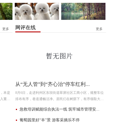
网评在线
更多
更多
从“无人管”到“齐心治”停车红利...
，本是
8月6日，走进利州区东坝街道翠屏社区工商小区，规整车位
入重表
排布有序，巷道通畅洁净。居民们在树荫下，有序领取大
态当作
米、食用油等福利，欢声笑语充盈院落。 谁能想到，这片宜
急救培训赋能综合执法一线 筑牢城市管理安...
居有
葡萄园里好“丰”景 游客采摘乐不停