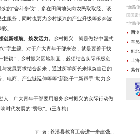
“丝路
实的“奋斗步伐”，多在田间地头向农民取取经、谈
国国家
民生服务，同时也要为乡村振兴的产业升级等多奔波
“丝路使
添彩。
月20
西泠2
本领创新领航、焕发活力。
乡村振兴，就是做好中国式
罕见
“兴”字主题。对于广大青年干部来说，就是要善于找
到北
开一把锁”，乡村振兴因地制宜，必须结合实际积极创
上海
量与发展要求结合起来，通过所学所长来锻炼自己的
紫竹
、电商、产业链延伸等等“新路子”“新帮手”助力乡
励人，广大青年干部要用服务乡村振兴的实际行动做
响时代发展的“赞歌”。(王冬梅)
苍溪县教育工会进一步建强基层工会
下一篇：