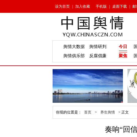
设为首页
|
加入收藏
手机版
|
桌面下载
|
邮
舆情大数据
舆情研判
今日
舆情俱乐部
反腐倡廉
聚焦
你现的位置是：
首页
>
养生舆情
>
正文
奏响“回信