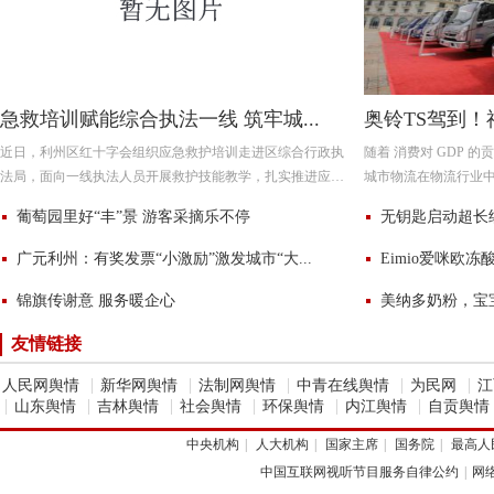
急救培训赋能综合执法一线 筑牢城...
奥铃TS驾到！
近日，利州区红十字会组织应急救护培训走进区综合行政执
随着 消费对 GDP 
法局，面向一线执法人员开展救护技能教学，扎实推进应急
城市物流在物流行业
救护“五进”活动，持续壮大基层群众救护力量。 一线执法人
为中心的现代物流体系的
葡萄园里好“丰”景 游客采摘乐不停
无钥匙启动超长续航
排
广元利州：有奖发票“小激励”激发城市“大...
Eimio爱咪欧冻
锦旗传谢意 服务暖企心
美纳多奶粉，宝
友情链接
|
|
|
|
|
人民网舆情
新华网舆情
法制网舆情
中青在线舆情
为民网
江
|
|
|
|
|
|
山东舆情
吉林舆情
社会舆情
环保舆情
内江舆情
自贡舆情
中央机构
|
人大机构
|
国家主席
|
国务院
|
最高人
中国互联网视听节目服务自律公约
|
网络