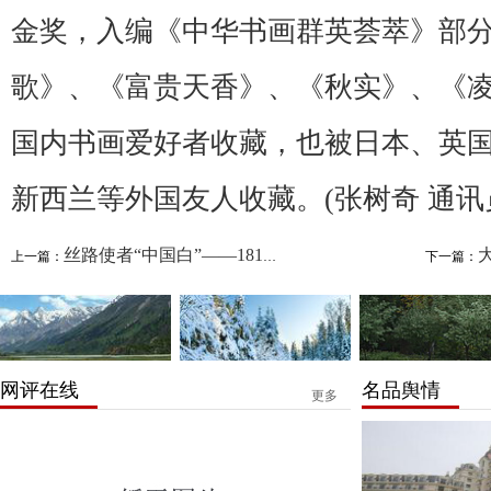
金奖，入编《中华书画群英荟萃》部
歌》、《富贵天香》、《秋实》、《
国内书画爱好者收藏，也被日本、英
新西兰等外国友人收藏。(
张树奇 通
丝路使者“中国白”——181件德化白瓷亮...
大
上一篇：
下一篇：
网评在线
名品舆情
更多