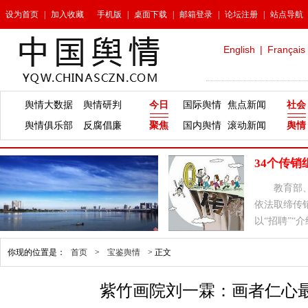
设为首页
|
加入收藏
手机版
|
桌面下载
|
邮箱登录
|
论坛注册
|
站点导航
English
|
Français
舆情大数据
舆情研判
今日
国际舆情
焦点新闻
社会
舆情俱乐部
反腐倡廉
聚焦
国内舆情
滚动新闻
舆情
34个传
教育部
依法取缔传
以“招聘”“
坚决铲除。
你现的位置是：
首页
>
宝鉴舆情
>
正文
紫竹画院刘一霖：画者仁心