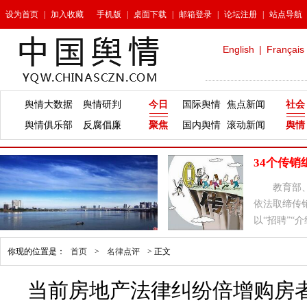
设为首页
|
加入收藏
手机版
|
桌面下载
|
邮箱登录
|
论坛注册
|
站点导航
English
|
Français
舆情大数据
舆情研判
今日
国际舆情
焦点新闻
社会
舆情俱乐部
反腐倡廉
聚焦
国内舆情
滚动新闻
舆情
34个传
教育部
依法取缔传
以“招聘”“
坚决铲除。
你现的位置是：
首页
>
名律点评
>
正文
当前房地产法律纠纷倍增购房