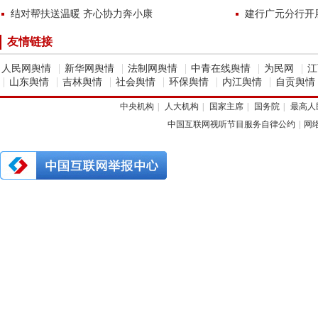
结对帮扶送温暖 齐心协力奔小康
建行广元分行开展
友情链接
|
|
|
|
|
人民网舆情
新华网舆情
法制网舆情
中青在线舆情
为民网
江
|
|
|
|
|
|
山东舆情
吉林舆情
社会舆情
环保舆情
内江舆情
自贡舆情
中央机构
|
人大机构
|
国家主席
|
国务院
|
最高人
中国互联网视听节目服务自律公约
|
网络