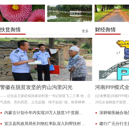
扶贫舆情
财经舆情
更多
警徽在脱贫攻坚的穷山沟里闪光
河南PPP模式全
——记佳县王家砭镇孙家峁村第一书记胡亚飞二三事 他，正
(记者樊霞)河南PPP
气凛然、亮剑邪恶，义无反顾、绝不姑息! 他，铁骨铮铮、嫉
29日从省财政厅获悉，
恶如仇，面临危险、英勇无畏! 他，干了二十多年刑警，破
财政资金奖励，资金总
内蒙古计划今年内实现20万人脱贫3个贫困...
深耕银医融合场景
度资金总量
宣汉县民政局局长刘艳红率队深入到帮扶村 ...
建行广元分行主要