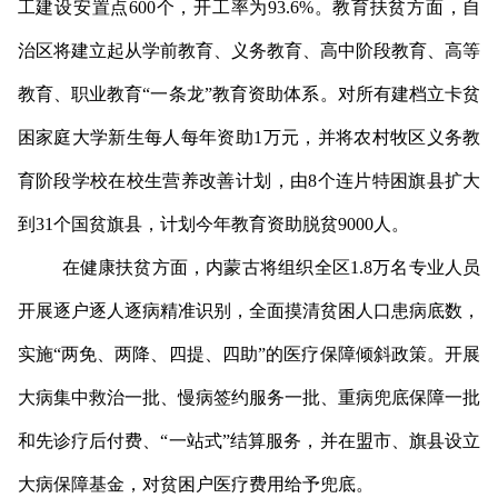
工建设安置点600个，开工率为93.6%。教育扶贫方面，自
治区将建立起从学前教育、义务教育、高中阶段教育、高等
教育、职业教育“一条龙”教育资助体系。对所有建档立卡贫
困家庭大学新生每人每年资助1万元，并将农村牧区义务教
育阶段学校在校生营养改善计划，由8个连片特困旗县扩大
到31个国贫旗县，计划今年教育资助脱贫9000人。
在健康扶贫方面，内蒙古将组织全区1.8万名专业人员
开展逐户逐人逐病精准识别，全面摸清贫困人口患病底数，
实施“两免、两降、四提、四助”的医疗保障倾斜政策。开展
大病集中救治一批、慢病签约服务一批、重病兜底保障一批
和先诊疗后付费、“一站式”结算服务，并在盟市、旗县设立
大病保障基金，对贫困户医疗费用给予兜底。