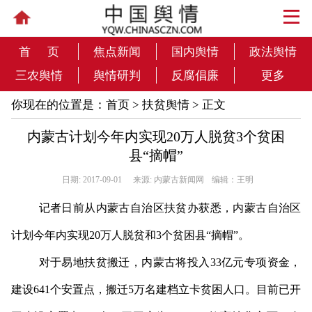
首 页
焦点新闻
国内舆情
政法舆情
三农舆情
舆情研判
反腐倡廉
更多
你现在的位置是：
首页
>
扶贫舆情
> 正文
内蒙古计划今年内实现20万人脱贫3个贫困
县“摘帽”
日期: 2017-09-01
来源: 内蒙古新闻网
编辑：王明
记者日前从内蒙古自治区扶贫办获悉，内蒙古自治区
计划今年内实现20万人脱贫和3个贫困县“摘帽”。
对于易地扶贫搬迁，内蒙古将投入33亿元专项资金，
建设641个安置点，搬迁5万名建档立卡贫困人口。目前已开