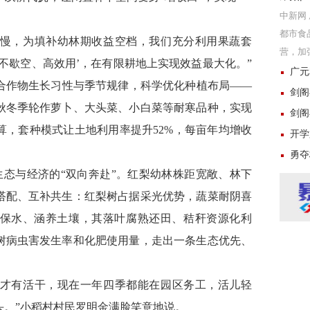
中新网 成
都市食
效慢，为填补幼林期收益空档，我们充分利用果蔬套
营，加
不歇空、高效用’，在有限耕地上实现效益最大化。”
式方便
广元
合作物生长习性与季节规律，科学优化种植布局
——
剑阁
秋冬季轮作萝卜、大头菜、小白菜等耐寒品种，实现
剑阁
算，套种模式让土地利用率提升52%，每亩年均增收
开学
。
勇夺
生态与经济的
“双向奔赴”。红梨幼林株距宽敞、林下
搭配、互补共生：红梨树占据采光优势，蔬菜耐阴喜
保水、涵养土壤，其落叶腐熟还田、秸秆资源化利
树病虫害发生率和化肥使用量，走出一条生态优先、
时才有活干，现在一年四季都能在园区务工，活儿轻
头。”小稻村村民罗明金满脸笑意地说。