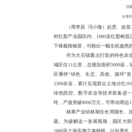
日期:
分享
（周李昌
冯小珈）起垄、放苗
村红梨产业园区内，1680亩红梨树
下移栽辣椒苗，勾勒出一幅生机盎然
作为大石镇重点打造的特色农
城区仅
11公里，总规划面积5000亩
区秉持
“绿色、生态、高效、循环”
2300余亩，累计兑现群众土地分红
绿色防控、数字农业等技术装备进一
吨，产值突破8000万元，可带动周边1
林果产业幼林期生长周期长、
题。为破解这一发展瓶颈，园区大
1680亩土地实施立体种植，以短养长