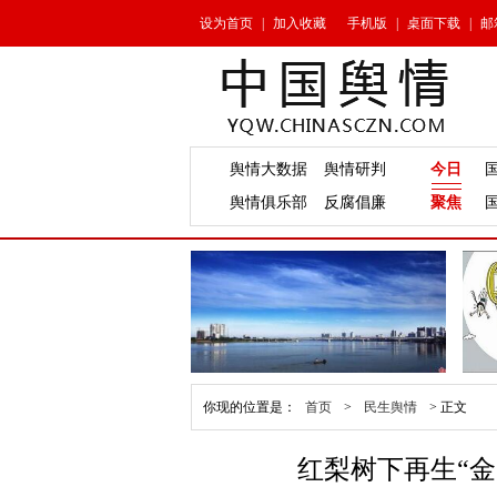
设为首页
|
加入收藏
手机版
|
桌面下载
|
邮
舆情大数据
舆情研判
今日
舆情俱乐部
反腐倡廉
聚焦
你现的位置是：
首页
>
民生舆情
>
正文
红梨树下再生“金