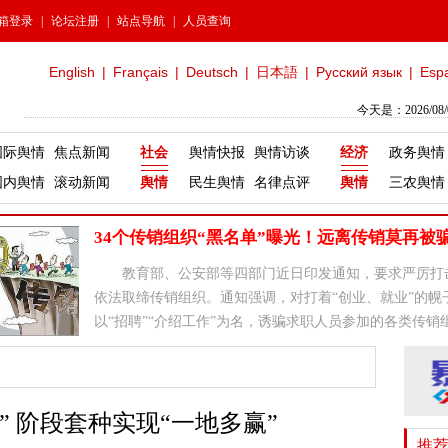
箱登录
|
论坛注册
|
站点导航
|
人员查询
English
|
Français
|
Deutsch
|
日本語
|
Русский язык
|
Esp
今天是：2026/08
国际舆情
焦点新闻
社会
舆情快报
舆情访谈
经济
政务舆情
国内舆情
滚动新闻
舆情
民生舆情
名律点评
舆情
三农舆情
34个传销组织“黑名单”曝光！远离传销莫再被
教育部、公安部等四部门近日印发通知，要求严厉打
依法取缔传销组织。通知强调，对打着“创业、就业”的幌
以“招聘”“介绍工作”为名，诱骗求职人员参加的各类传销
坚决铲除。
” 阶段套种实现“一地多赢”
推