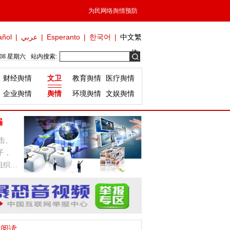
为民网络舆情预防
añol
|
عربي
|
Esperanto
|
한국어
|
中文繁
体
/08 星期六
站内搜索:
财经舆情
文卫
教育舆情
医疗舆情
企业舆情
舆情
环境舆情
文娱舆情
骗
击、
子，
组织，
荐阅读