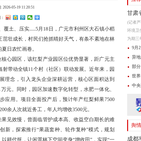
 2026-05-19 11:20:51
甘肃
到：
(记者
、覆土、压实
.....5月18日，广元市利州区大石镇小稻
环境卫
苗正茁壮成长，村民们抢抓晴好天气，有条不紊地在林
为期三
沿线视
9月
的夏日农忙画卷。
异地
业核心园区，该红梨产业园区位优势显著，距广元主
部分
，辐射带动全镇11个村（社区）联动发展。
近年来，园
世界
发展理念，引入龙头企业深耕运营，核心区面积达到
中央
101万元。同时，园区加速数字化转型，水肥一体化、
步应用。项目全面投产后，预计年产红梨鲜果7500
200余人次就近务工，年人均增收3500元。
挂果见效慢，曾面临管护成本高、收益空白期长的难
舆
胆创新，探索推行
“果蔬套种、轮作复种”模式，规划
成都
、以耕代抚，让闲置林下空间变身“增收田”，实现“一