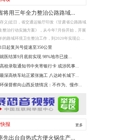
省将用三年全力整治公路路域...
严存义)近日，省交通运输厅印发《甘肃省公路路域
生整治行动实施方案》，从今年7月份开始，开展
年的路域环境卫生整治工作，到2020年实现公路
野内无垃
21日起复兴号提速至350公里
就医结算9月底前实现 98%地市已接...
高校录取通知书中夹寄银行卡 或涉民事...
最深高铁车站正紧张施工 八达岭长城下...
环保督察向山西反馈情况：不作为、慢作...
情快报
更多
率先出台自热式方便火锅生产...