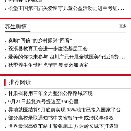
再品春节的味道
松堡王国第四届关爱留守儿童公益活动走进兰考红色教育基地
养生舆情
更多
奏响“回信”的乡村振兴“回音”
苍溪县教育工会进一步建强基层工会
爱美的你快来参与 四川广元开展全域医美行业消费调查
秋季养生争“蜂”吃“醋” 餐桌必加两宝
推荐阅读
甘肃省将用三年全力整治公路路域环境
9月21日起复兴号提速至350公里
异地就医结算9月底前实现 98%地市已接入国家平台
部分高校录取通知书中夹寄银行卡 或涉民事侵权
世界最深高铁车站正紧张施工 八达岭长城下打隧道