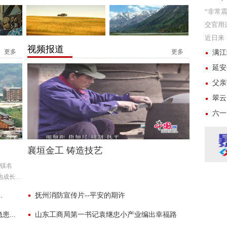
“非常
交官用
近日来
视频报道
林”大
更多
更多
满江
延安
父亲
翠云
六一
襄垣金工 铸造技艺
镇名
地成长发
国青年
.
抚州消防宣传片--平安的期许
...
山东工商局第一书记袁继忠小产业编出幸福路