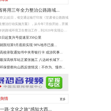
省将用三年全力整治公路路域...
严存义)近日，省交通运输厅印发《甘肃省公路路域
生整治行动实施方案》，从今年7月份开始，开展
年的路域环境卫生整治工作，到2020年实现公路
野内无垃
21日起复兴号提速至350公里
就医结算9月底前实现 98%地市已接...
高校录取通知书中夹寄银行卡 或涉民事...
最深高铁车站正紧张施工 八达岭长城下...
环保督察向山西反馈情况：不作为、慢作...
娱舆情
更多
一路·文化之旅”感知大西...