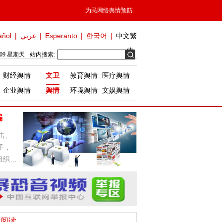
为民网络舆情预防
añol
|
عربي
|
Esperanto
|
한국어
|
中文繁
体
/09 星期天
站内搜索:
财经舆情
文卫
教育舆情
医疗舆情
企业舆情
舆情
环境舆情
文娱舆情
骗
击、
子，
组织，
荐阅读