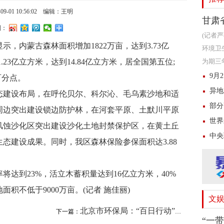
09-01 10:56:02
编辑：王明
甘肃
到：
(记者
，内蒙古森林面积增加1822万亩，达到3.73亿
环境卫
23亿立方米，达到14.84亿立方米，居全国第五位;
为期三
沿线视
9月
个百分点。
异地
态建设布局，在呼伦贝尔、科尔沁、毛乌素沙地和适
部分
周边突出建设锁边防护林，在河套平原、土默川平原
世界
风蚀沙化区突出建设沙化土地封禁保护区，在黄土丘
中央
态建设成果。同时，我区森林保险参保面积达3.88
率将达到23%，活立木蓄积量达到16亿立方米，40%
积不低于9000万亩。(记者 施佳丽)
文
北京市环保局：“百日行动”立案处罚772...
下一篇：
“一带