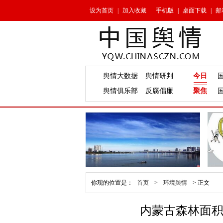
设为首页
|
加入收藏
手机版
|
桌面下载
|
邮
舆情大数据
舆情研判
今日
舆情俱乐部
反腐倡廉
聚焦
你现的位置是：
首页
>
环境舆情
>
正文
内蒙古森林面积达