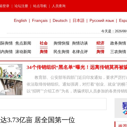
箱登录
|
论坛注册
|
站点导航
|
人员查询
English
|
Français
|
Deutsch
|
日本語
|
Русский язык
|
Esp
今天是：2026/08
国际舆情
焦点新闻
社会
舆情快报
舆情访谈
经济
政务舆情
国内舆情
滚动新闻
舆情
民生舆情
名律点评
舆情
三农舆情
34个传销组织“黑名单”曝光！远离传销莫再被
教育部、公安部等四部门近日印发通知，要求严厉打
依法取缔传销组织。通知强调，对打着“创业、就业”的幌
以“招聘”“介绍工作”为名，诱骗求职人员参加的各类传销
坚决铲除。
3.73亿亩 居全国第一位
推