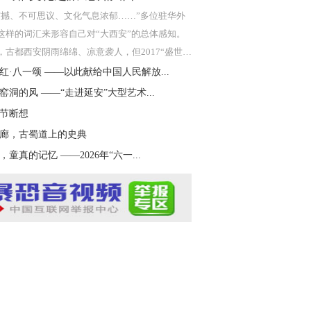
震撼、不可思议、文化气息浓郁……”多位驻华外
这样的词汇来形容自己对“大西安”的总体感知。
，古都西安阴雨绵绵、凉意袭人，但2017“盛世碑
型文
红·八一颂 ——以此献给中国人民解放...
窑洞的风 ——“走进延安”大型艺术...
节断想
廊，古蜀道上的史典
，童真的记忆 ——2026年“六一...