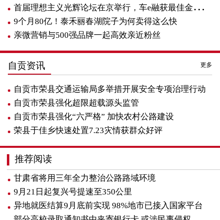
首届理想主义光辉论坛在京举行，车e融获最佳金融产品奖
9个月80亿！泰禾丽春湖院子为何卖得这么快
亲微营销与500强品牌一起高效亲近粉丝
自贡资讯
更多
自贡市荣县交通运输局多举措开展安全专项治理行动
自贡市荣县强化超限超载源头监管
自贡市荣县强化“六严格” 加快农村公路建设
荣县于佳乡快速处置7.23灾情获群众好评
推荐阅读
甘肃省将用三年全力整治公路路域环境
9月21日起复兴号提速至350公里
异地就医结算9月底前实现 98%地市已接入国家平台
部分高校录取通知书中夹寄银行卡 或涉民事侵权