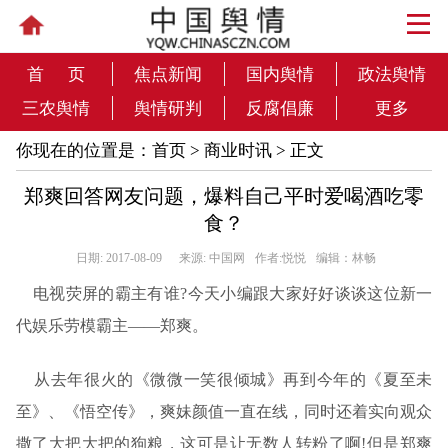
首 页
焦点新闻
国内舆情
政法舆情
三农舆情
舆情研判
反腐倡廉
更多
你现在的位置是：
首页
>
商业时讯
> 正文
郑爽回答网友问题，爆料自己平时爱喝酒吃零
食？
日期: 2017-08-09
来源: 中国网
作者:悦悦
编辑：林畅
电视荧屏的霸主有谁?今天小编跟大家好好谈谈这位新一
代娱乐劳模霸主——郑爽。
从去年很火的《微微一笑很倾城》再到今年的《夏至未
至》、《悟空传》，爽妹颜值一直在线，同时还着实向观众
撒了大把大把的狗粮，这可是让无数人转粉了啊!但是郑爽